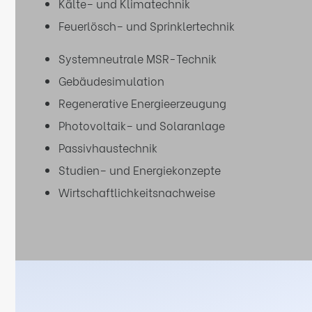
Kälte– und Klimatechnik
Feuerlösch– und Sprinklertechnik
Systemneutrale MSR-Technik
Gebäudesimulation
Regenerative Energieerzeugung
Photovoltaik– und Solaranlage
Passivhaustechnik
Studien– und Energiekonzepte
Wirtschaftlichkeitsnachweise