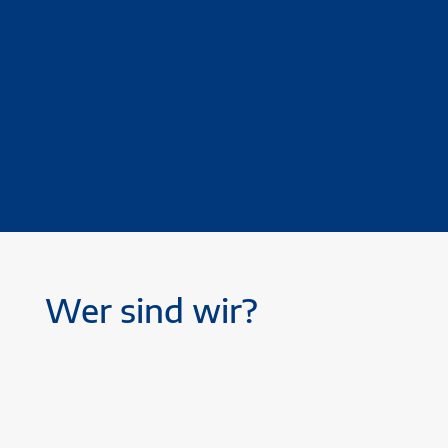
Altenheime
Öffentliche Hand
Bundeswehrbauten –
Kindertagesstätten – Schulgebäude –
Verwaltungsgebäude
Wer sind wir?
9
Wir sind ein deutschlandweit
tätiger zuverlässiger Partner ...
… von Unternehmen aus der