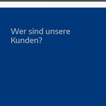
Wer sind unsere
Kunden?
Industrie / Gewerbe
Logistikhallen – Bürogebäude –
Wohnungsbau – Groß– und
Einzelhandel / Fachmärkte
Gesundheit
Krankenhäuser – Facharztzentren –
Pflege– und Gesundheitszentren –